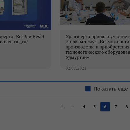
нерго: Resi9 и Resi9
Уралэнерго приняли участие 
relectric_ru!
столе на тему: «Возможности
производства и приобретения
технологического оборудован
Удмуртии»
02.07.2021
Показать еще
1
4
5
6
7
8