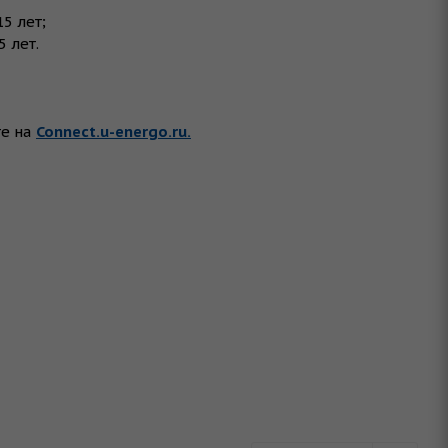
5 лет;
 лет.
те на
Connect.u-energo.ru.