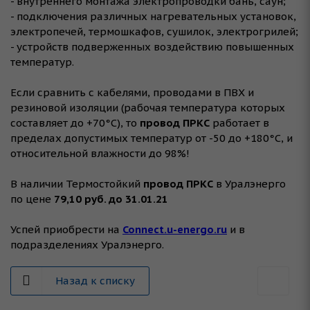
- внутреннего монтажа электропроводки бань, саун;
- подключения различных нагревательных установок,
электропечей, термошкафов, сушилок, электрогрилей;
- устройств подверженных воздействию повышенных
температур.
⠀
Если сравнить с кабелями, проводами в ПВХ и
резиновой изоляции (рабочая температура которых
составляет до +70°С), то
провод ПРКС
работает в
пределах допустимых температур от -50 до +180°С, и
относительной влажности до 98%!
⠀
В наличии Термостойкий
провод ПРКС
в Уралэнерго
по цене
79,10 руб. до 31.01.21
⠀
Успей приобрести на
Connect.u-energo.ru
и в
подразделениях Уралэнерго.
Назад к списку