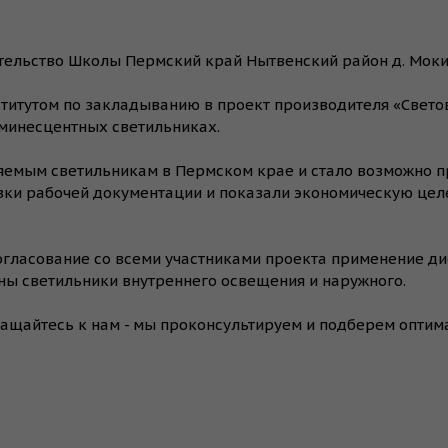
ьство Школы Пермский край Нытвенский район д. Мокино, у
ститутом по закладыванию в проект производителя «Свето
юминесцентных светильниках.
еняемым светильникам в Пермском крае и стало возможно
вки рабочей документации и показали экономическую це
согласование со всеми участниками проекта применение д
ены светильники внутреннего освещения и наружного.
ращайтесь к нам - мы проконсультируем и подберем опти