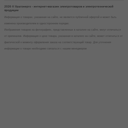
2026 © Уралэнерго - интернет-магазин электротоваров и электротехнической
продукции
Информация о товарах, указанная на сайте, не является публичной офертой и может быть
изменена производителем в одностороннем порядке.
Изображения товаров на фотографиях, представленных в каталоге на сайте, могут отличаться
от оригиналов. Информация о цене товара, указанная в каталоге на сайте, может отличаться от
фактической к моменту оформления заказа на соответствующий товар. Для уточнения
информации о товаре необходимо связаться с нашим менеджером